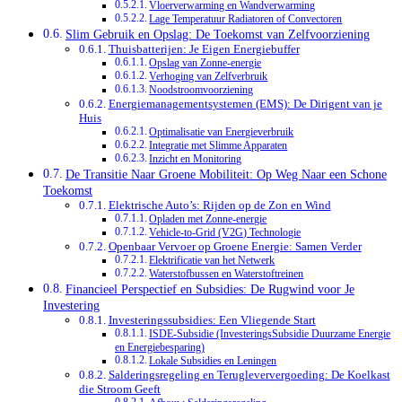
Vloerverwarming en Wandverwarming
Lage Temperatuur Radiatoren of Convectoren
Slim Gebruik en Opslag: De Toekomst van Zelfvoorziening
Thuisbatterijen: Je Eigen Energiebuffer
Opslag van Zonne-energie
Verhoging van Zelfverbruik
Noodstroomvoorziening
Energiemanagementsystemen (EMS): De Dirigent van je
Huis
Optimalisatie van Energieverbruik
Integratie met Slimme Apparaten
Inzicht en Monitoring
De Transitie Naar Groene Mobiliteit: Op Weg Naar een Schone
Toekomst
Elektrische Auto’s: Rijden op de Zon en Wind
Opladen met Zonne-energie
Vehicle-to-Grid (V2G) Technologie
Openbaar Vervoer op Groene Energie: Samen Verder
Elektrificatie van het Netwerk
Waterstofbussen en Waterstoftreinen
Financieel Perspectief en Subsidies: De Rugwind voor Je
Investering
Investeringssubsidies: Een Vliegende Start
ISDE-Subsidie (InvesteringsSubsidie Duurzame Energie
en Energiebesparing)
Lokale Subsidies en Leningen
Salderingsregeling en Terugleververgoeding: De Koelkast
die Stroom Geeft