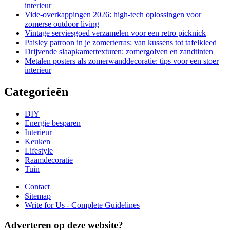
interieur
Vide-overkappingen 2026: high-tech oplossingen voor
zomerse outdoor living
Vintage serviesgoed verzamelen voor een retro picknick
Paisley patroon in je zomerterras: van kussens tot tafelkleed
Drijvende slaapkamertexturen: zomergolven en zandtinten
Metalen posters als zomerwanddecoratie: tips voor een stoer
interieur
Categorieën
DIY
Energie besparen
Interieur
Keuken
Lifestyle
Raamdecoratie
Tuin
Contact
Sitemap
Write for Us - Complete Guidelines
Adverteren op deze website?