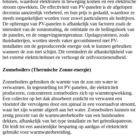
fotonen, waardoor elektronen in beweging komen en een elektrische
stroom opwekken. De effectiviteit van PV-panelen is de afgelopen
decennia aanzienlijk verbeterd, en hun prijs is gedaald, waardoor ze
steeds toegankelijker worden voor zowel particulieren als bedrijven.
De opbrengst van PV-panelen is afhankelijk van factoren zoals de
intensiteit van de zoninstraling, de oriëntatie en de hellingshoek van
de panelen, en de omgevingstemperatuur. Opslagsystemen, zoals
thuisbatterijen, worden steeds vaker gecombineerd met PV-
installaties om de geproduceerde energie ook te kunnen gebruiken
wanneer de zon niet schijnt. Dit vermindert de afhankelijkheid van
het externe elektriciteitsnet en verhoogt de zelfvoorzienendheid.
Zonneboilers (Thermische Zonne-energie)
Zonneboilers gebruiken de warmte van de zon om water te
verwarmen. In tegenstelling tot PV-panelen, die elektriciteit
produceren, concentreren zonneboilers zich op warmteopwekking.
Een collector op het dak absorbeert zonlicht en verwarmt een
vloeistof die vervolgens door een spiraal in een voorraadvat stroomt,
waar het zijn warmte afgeeft aan het water. Zonneboilers kunnen tot
zestig procent van de warmwaterbehoefte van een huishouden
dekken, afhankelijk van het type installatie en het gebruikspatroon.
Dit leidt tot een aanzienlijke besparing op aardgas of elektriciteit
gebruikt voor warmwaterbereiding.