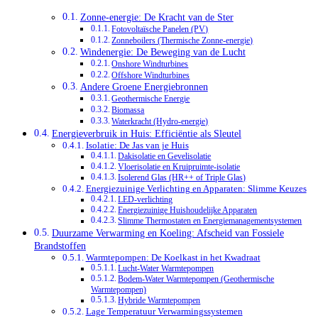
Zonne-energie: De Kracht van de Ster
Fotovoltaïsche Panelen (PV)
Zonneboilers (Thermische Zonne-energie)
Windenergie: De Beweging van de Lucht
Onshore Windturbines
Offshore Windturbines
Andere Groene Energiebronnen
Geothermische Energie
Biomassa
Waterkracht (Hydro-energie)
Energieverbruik in Huis: Efficiëntie als Sleutel
Isolatie: De Jas van je Huis
Dakisolatie en Gevelisolatie
Vloerisolatie en Kruipruimte-isolatie
Isolerend Glas (HR++ of Triple Glas)
Energiezuinige Verlichting en Apparaten: Slimme Keuzes
LED-verlichting
Energiezuinige Huishoudelijke Apparaten
Slimme Thermostaten en Energiemanagementsystemen
Duurzame Verwarming en Koeling: Afscheid van Fossiele
Brandstoffen
Warmtepompen: De Koelkast in het Kwadraat
Lucht-Water Warmtepompen
Bodem-Water Warmtepompen (Geothermische
Warmtepompen)
Hybride Warmtepompen
Lage Temperatuur Verwarmingssystemen