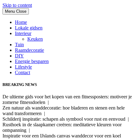
Skip to content
Menu
Close
Home
Lokale gidsen
Interieur
Keuken
Tuin
Raamdecoratie
DIY
Energie besparen
Lifestyle
Contact
BREAKING NEWS
De ultieme gids voor het kopen van een fitnessposters: motiveer je
zomerse fitnessdoelen |
Zen natuur als wanddecoratie: hoe bladeren en stenen een hele
wand transformeren |
Schilderij inspiratie: schapen als symbool voor rust en eenvoud |
Rusthoek in de slaapkamer creëren: meditatieve kleuren voor
ontspanning |
Inspiratie voor een IJslands canvas wanddecor voor een koel