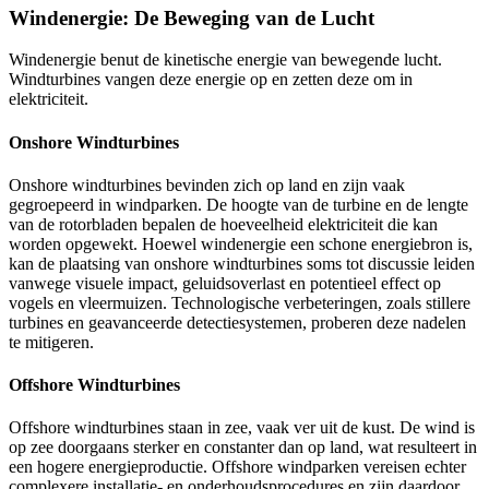
Windenergie: De Beweging van de Lucht
Windenergie benut de kinetische energie van bewegende lucht.
Windturbines vangen deze energie op en zetten deze om in
elektriciteit.
Onshore Windturbines
Onshore windturbines bevinden zich op land en zijn vaak
gegroepeerd in windparken. De hoogte van de turbine en de lengte
van de rotorbladen bepalen de hoeveelheid elektriciteit die kan
worden opgewekt. Hoewel windenergie een schone energiebron is,
kan de plaatsing van onshore windturbines soms tot discussie leiden
vanwege visuele impact, geluidsoverlast en potentieel effect op
vogels en vleermuizen. Technologische verbeteringen, zoals stillere
turbines en geavanceerde detectiesystemen, proberen deze nadelen
te mitigeren.
Offshore Windturbines
Offshore windturbines staan in zee, vaak ver uit de kust. De wind is
op zee doorgaans sterker en constanter dan op land, wat resulteert in
een hogere energieproductie. Offshore windparken vereisen echter
complexere installatie- en onderhoudsprocedures en zijn daardoor