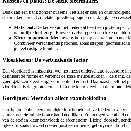
Kussens en plaids: De snelle sfeermakers
Denk aan een bank zonder kussens. Het ziet er kaal en onuitnodigend u
sfeermakers omdat ze relatief goedkoop zijn en makkelijk te verwiss
Materiaal:
De keuze van het materiaal heeft een grote impact. E
natuurlijke look zorgt. Fluweel (velvet) geeft een luxe en chique 
Kleur en patroon:
Met kussens kun je op een veilige manier kle
Combineer verschillende patronen, zoals strepen, geometrische v
geheel rustig te houden.
Vloerkleden: De verbindende factor
Een vloerkleed is misschien wel het meest onderschatte accessoire in
definieert de ruimte en verbindt de losse meubelstukken – de bank, de
goed gekozen kleed zorgt voor eenheid en rust. Daarnaast heeft het pr
vloerkleed is de grootte cruciaal. Een te klein kleed laat de ruimte kl
Gordijnen: Meer dan alleen raambekleding
Gordijnen hebben een duidelijke functionele rol: ze bieden privacy en
kamer, wat de ruimte hoger kan laten lijken. Ze brengen zachtheid en 
van de stof en kleur beïnvloedt de sfeer enorm. Lichte, doorschijnend
rijke stof zoals fluweel creëren juist een intieme, geborgen en hotel-