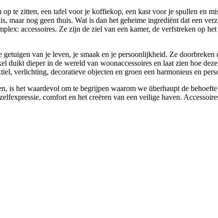
te zitten, een tafel voor je koffiekop, een kast voor je spullen en mis
huis, maar nog geen thuis. Wat is dan het geheime ingrediënt dat een v
mplex: accessoires. Ze zijn de ziel van een kamer, de verfstreken op het
le getuigen van je leven, je smaak en je persoonlijkheid. Ze doorbreken 
rtikel duikt dieper in de wereld van woonaccessoires en laat zien hoe d
xtiel, verlichting, decoratieve objecten en groen een harmonieus en pers
ken, is het waardevol om te begrijpen waarom we überhaupt de behoefte
elfexpressie, comfort en het creëren van een veilige haven. Accessoire