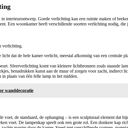
ting
n in interieurontwerp. Goede verlichting kan een ruimte maken of breke
ent. Een woonkamer heeft verschillende soorten verlichting nodig, die 
 verlichting.
 licht dat de hele kamer verlicht, meestal afkomstig van een centrale pl
eurt. Sfeerverlichting komt van kleinere lichtbronnen zoals staande lam
ekjes, benadrukken kunst aan de muur of zorgen voor zacht, indirect li
 in plaats van één felle lamp in het midden.
voor wanddecoratie
e voet, de standaard, de ophanging – is een sculpturaal element dat bij
eken voet. De lampenkap speelt ook een grote rol. Een donkere kap richt
e, zachte manier door de kamer. Speel met verschillende vormen, materiale