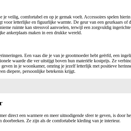
je je veilig, comfortabel en op je gemak voelt. Accessoires spelen hieri
t voor letterlijke en figuurlijke warmte. De geur van een geurkaars of d
nieme ruimte kan stressvol aanvoelen, terwijl een zorgvuldig ingericht
ijke ankerplaats maken in een drukke wereld.
herinneringen. Een vaas die je van je grootmoeder hebt geërfd, een inge
nele waarde die ver uitstijgt boven hun materiële kostprijs. Ze verbin
ven in je woonkamer, omring je jezelf letterlijk met positieve herinne
n diepere, persoonlijke betekenis krijgt.
r
 direct een warmere en meer uitnodigende sfeer te geven, is door het g
 doorbreken. Ze zijn als de comfortabele kleding van je interieur.