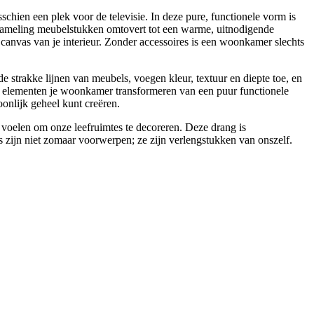
schien een plek voor de televisie. In deze pure, functionele vorm is
erzameling meubelstukken omtovert tot een warme, uitnodigende
 canvas van je interieur. Zonder accessoires is een woonkamer slechts
de strakke lijnen van meubels, voegen kleur, textuur en diepte toe, en
eze elementen je woonkamer transformeren van een puur functionele
oonlijk geheel kunt creëren.
 voelen om onze leefruimtes te decoreren. Deze drang is
s zijn niet zomaar voorwerpen; ze zijn verlengstukken van onszelf.