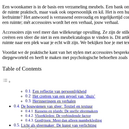
Een woonkamer is in de basis een verzameling meubels. Een bank om op 
de ruimte praktisch, maar vaak ook onpersoonlijk en kil. Het is een 
leefruimte? Het antwoord is verrassend eenvoudig en tegelijkertijd co
een ruimte; mét accessoires wordt het een verhaal, jouw verhaal.
Accessoires zijn veel meer dan willekeurige opvulling. Ze zijn de stil
creëren een sfeer die niet in een meubelcatalogus te vinden is. Dit a
ruimte naar een plek waar je echt wilt zijn. We bekijken hoe je met te
Voordat we de praktische kant van het stylen met accessoires bespre
diepgeworteld en heeft te maken met psychologische behoeften zoals z
Table of Contents
Een reflectie van persoonlijkheid
Het creëren van een gevoel van ’thuis’
Herinneringen en verhalen
De bouwstenen van sfeer: Textiel en textuur
Kussens en plaids: De snelle sfeermakers
Vloerkleden: De verbindende factor
Gordijnen: Meer dan alleen raambekleding
Licht als sfeermaker: De kunst van verlichting