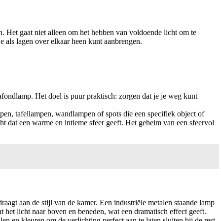
n. Het gaat niet alleen om het hebben van voldoende licht om te
je als lagen over elkaar heen kunt aanbrengen.
afondlamp. Het doel is puur praktisch: zorgen dat je je weg kunt
pen, tafellampen, wandlampen of spots die een specifiek object of
cht dat een warme en intieme sfeer geeft. Het geheim van een sfeervol
draagt aan de stijl van de kamer. Een industriële metalen staande lamp
 het licht naar boven en beneden, wat een dramatisch effect geeft.
n en kleuren om de verlichting perfect aan te laten sluiten bij de rest