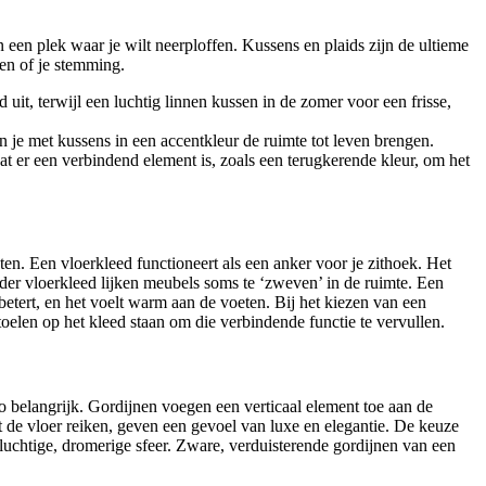
 een plek waar je wilt neerploffen. Kussens en plaids zijn de ultieme
en of je stemming.
uit, terwijl een luchtig linnen kussen in de zomer voor een frisse,
n je met kussens in een accentkleur de ruimte tot leven brengen.
at er een verbindend element is, zoals een terugkerende kleur, om het
en. Een vloerkleed functioneert als een anker voor je zithoek. Het
nder vloerkleed lijken meubels soms te ‘zweven’ in de ruimte. Een
etert, en het voelt warm aan de voeten. Bij het kiezen van een
stoelen op het kleed staan om die verbindende functie te vervullen.
o belangrijk. Gordijnen voegen een verticaal element toe aan de
t de vloer reiken, geven een gevoel van luxe en elegantie. De keuze
 luchtige, dromerige sfeer. Zware, verduisterende gordijnen van een