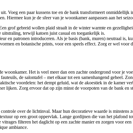
it. Voeg een paar kussens toe en de bank transformeert onmiddellijk in
elen. Hiermee kun je de sfeer van je woonkamer aanpassen aan het seizo
en grof gebreid wollen plaid straalt in de winter warmte en gezelligheid 
uitstraling, terwijl katoen juist casual en toegankelijk is.
ur en patronen introduceren. Als je basis (bank, muren) neutraal is, ku
ormen en botanische prints, voor een speels effect. Zorg er wel voor d
 de woonkamer. Het is veel meer dan een zachte ondergrond voor je voet
 fauteuils, de salontafel – met elkaar tot een samenhangend geheel. Zo
aktische voordelen: het dempt geluid, wat de akoestiek in de kamer verb
einer lijken. Zorg ervoor dat op zijn minst de voorpoten van de bank en 
 controle over de lichtinval. Maar hun decoratieve waarde is minstens z
textuur op een groot oppervlak. Lange gordijnen die van het plafond to
e vitrages filteren het daglicht op een zachte manier en zorgen voor een
chique ambiance.