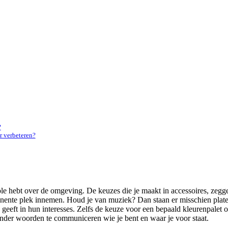
?
r verbeteren?
e hebt over de omgeving. De keuzes die je maakt in accessoires, zeggen
minente plek innemen. Houd je van muziek? Dan staan er misschien plate
geeft in hun interesses. Zelfs de keuze voor een bepaald kleurenpalet of 
 zonder woorden te communiceren wie je bent en waar je voor staat.