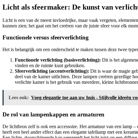
Licht als sfeermaker: De kunst van verlich
Licht is een van de meest invloedrijke, maar vaak vergeten, elemente
kunnen zien; het gaat om het creëren van de juiste sfeer voor elk mom
Functionele versus sfeerverlichting
Het is belangrijk om een onderscheid te maken tussen deze twee typen
Functionele verlichting (basisverlichting):
Dit is het algemene
vinden en de ruimte kunt gebruiken.
Sfeerverlichting (accentverlichting):
Dit is waar de magie geb
deel van de kamer uitlichten. Deze lampen creëren gezellige ho
verlichte kamer is het gebruik van meerdere, kleine lichtbronnen
Lees ook:
Voeg elegantie toe aan uw huis - Stijlvolle ideeën 
De rol van lampenkappen en armaturen
De lichtbron zelf is ook een accessoire. Het armatuur van een lamp – d
heeft een heel ander effect dan een elegante tafellamp met een kerami
Een lichte, doorschijnende kap verspreidt het licht juist op een diffus