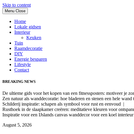
Skip to content
Menu
Close
Home
Lokale gidsen
Interieur
Keuken
Tuin
Raamdecoratie
DIY
Energie besparen
Lifestyle
Contact
BREAKING NEWS
De ultieme gids voor het kopen van een fitnessposters: motiveer je z
Zen natuur als wanddecoratie: hoe bladeren en stenen een hele wand
Schilderij inspiratie: schapen als symbool voor rust en eenvoud |
Rusthoek in de slaapkamer creëren: meditatieve kleuren voor ontspa
Inspiratie voor een IJslands canvas wanddecor voor een koel interieu
August 5, 2026