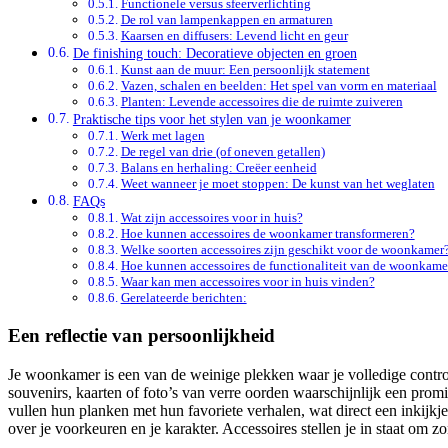
Functionele versus sfeerverlichting
De rol van lampenkappen en armaturen
Kaarsen en diffusers: Levend licht en geur
De finishing touch: Decoratieve objecten en groen
Kunst aan de muur: Een persoonlijk statement
Vazen, schalen en beelden: Het spel van vorm en materiaal
Planten: Levende accessoires die de ruimte zuiveren
Praktische tips voor het stylen van je woonkamer
Werk met lagen
De regel van drie (of oneven getallen)
Balans en herhaling: Creëer eenheid
Weet wanneer je moet stoppen: De kunst van het weglaten
FAQs
Wat zijn accessoires voor in huis?
Hoe kunnen accessoires de woonkamer transformeren?
Welke soorten accessoires zijn geschikt voor de woonkamer
Hoe kunnen accessoires de functionaliteit van de woonkame
Waar kan men accessoires voor in huis vinden?
Gerelateerde berichten:
Een reflectie van persoonlijkheid
Je woonkamer is een van de weinige plekken waar je volledige control
souvenirs, kaarten of foto’s van verre oorden waarschijnlijk een pro
vullen hun planken met hun favoriete verhalen, wat direct een inkijkje 
over je voorkeuren en je karakter. Accessoires stellen je in staat om