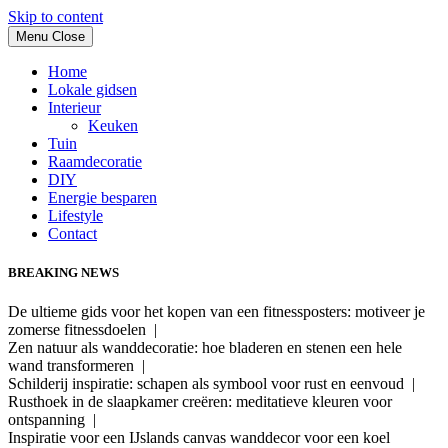
Skip to content
Menu
Close
Home
Lokale gidsen
Interieur
Keuken
Tuin
Raamdecoratie
DIY
Energie besparen
Lifestyle
Contact
BREAKING NEWS
De ultieme gids voor het kopen van een fitnessposters: motiveer je
zomerse fitnessdoelen |
Zen natuur als wanddecoratie: hoe bladeren en stenen een hele
wand transformeren |
Schilderij inspiratie: schapen als symbool voor rust en eenvoud |
Rusthoek in de slaapkamer creëren: meditatieve kleuren voor
ontspanning |
Inspiratie voor een IJslands canvas wanddecor voor een koel