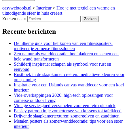
easywebtools.nl
>
Interieur
>
Hoe je met textiel een warme en
uitnodigende sfeer in huis creëert
Zoeken naar:
Recente berichten
De ultieme gids voor het kopen van een fitnessposters:
motiveer je zomerse fitnessdoelen
Zen natuur als wanddecoratie: hoe bladeren en stenen een
hele wand transformeren
Schilderij inspiratie: schapen als symbool voor rust en
eenvoud
Rusthoek in de slaapkamer creëren: meditatieve kleuren voor
ontspanning
Inspiratie voor een IJslands canvas wanddecor voor een koel
interieur
Vide-overkappingen 2026: high-tech oplossingen voor
zomerse outdoor living
Vintage serviesgoed verzamelen voor een retro picknick
Paisley patroon in je zomerterras: van kussens tot tafelkleed
Drijvende slaapkamertexturen: zomergolven en zandtinten
Metalen posters als zomerwanddecoratie: tips voor een stoer
interieur