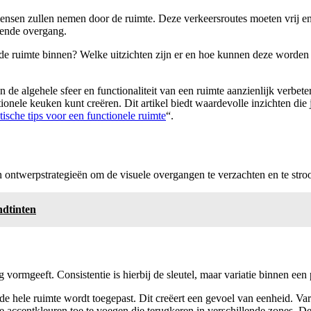
ensen zullen nemen door de ruimte. Deze verkeersroutes moeten vrij en
iende overgang.
de ruimte binnen? Welke uitzichten zijn er en hoe kunnen deze worden be
 de algehele sfeer en functionaliteit van een ruimte aanzienlijk verbete
nctionele keuken kunt creëren. Dit artikel biedt waardevolle inzichten d
ische tips voor een functionele ruimte
“.
an ontwerpstrategieën om de visuele overgangen te verzachten en te stro
ndtinten
ormgeeft. Consistentie is hierbij de sleutel, maar variatie binnen een p
de hele ruimte wordt toegepast. Dit creëert een gevoel van eenheid. V
 accentkleuren toe te voegen die terugkeren in verschillende zones. Denk