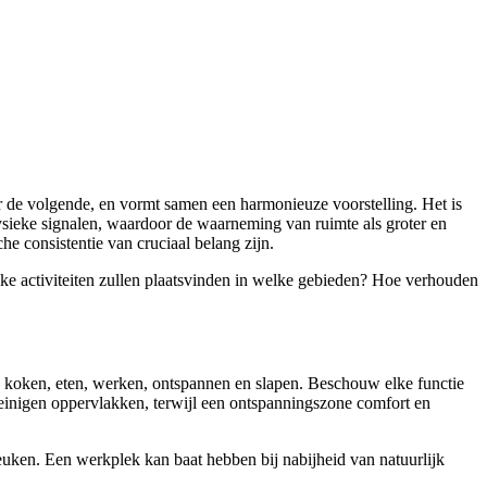
ar de volgende, en vormt samen een harmonieuze voorstelling. Het is
fysieke signalen, waardoor de waarneming van ruimte als groter en
he consistentie van cruciaal belang zijn.
elke activiteiten zullen plaatsvinden in welke gebieden? Hoe verhouden
als koken, eten, werken, ontspannen en slapen. Beschouw elke functie
einigen oppervlakken, terwijl een ontspanningszone comfort en
euken. Een werkplek kan baat hebben bij nabijheid van natuurlijk