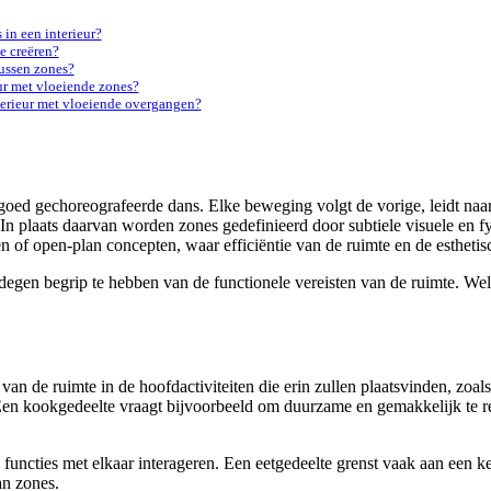
in een interieur?
e creëren?
ussen zones?
eur met vloeiende zones?
nterieur met vloeiende overgangen?
 goed gechoreografeerde dans. Elke beweging volgt de vorige, leidt na
 In plaats daarvan worden zones gedefinieerd door subtiele visuele en 
 of open-plan concepten, waar efficiëntie van de ruimte en de esthetisc
gedegen begrip te hebben van de functionele vereisten van de ruimte. W
van de ruimte in de hoofdactiviteiten die erin zullen plaatsvinden, zo
 Een kookgedeelte vraagt bijvoorbeeld om duurzame en gemakkelijk te r
uncties met elkaar interageren. Een eetgedeelte grenst vaak aan een k
an zones.