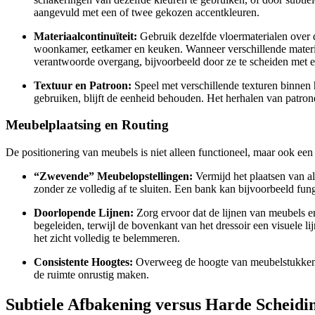
aangevuld met een of twee gekozen accentkleuren.
Materiaalcontinuïteit:
Gebruik dezelfde vloermaterialen over d
woonkamer, eetkamer en keuken. Wanneer verschillende material
verantwoorde overgang, bijvoorbeeld door ze te scheiden met ee
Textuur en Patroon:
Speel met verschillende texturen binnen 
gebruiken, blijft de eenheid behouden. Het herhalen van patrone
Meubelplaatsing en Routing
De positionering van meubels is niet alleen functioneel, maar ook een
“Zwevende” Meubelopstellingen:
Vermijd het plaatsen van al
zonder ze volledig af te sluiten. Een bank kan bijvoorbeeld fun
Doorlopende Lijnen:
Zorg ervoor dat de lijnen van meubels e
begeleiden, terwijl de bovenkant van het dressoir een visuele 
het zicht volledig te belemmeren.
Consistente Hoogtes:
Overweeg de hoogte van meubelstukken. Co
de ruimte onrustig maken.
Subtiele Afbakening versus Harde Scheidi