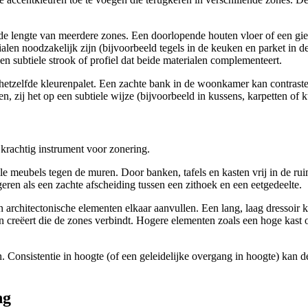
e lengte van meerdere zones. Een doorlopende houten vloer of een giet
en noodzakelijk zijn (bijvoorbeeld tegels in de keuken en parket in d
n subtiele strook of profiel dat beide materialen complementeert.
hetzelfde kleurenpalet. Een zachte bank in de woonkamer kan contrastere
n, zij het op een subtiele wijze (bijvoorbeeld in kussens, karpetten of
 krachtig instrument voor zonering.
le meubels tegen de muren. Door banken, tafels en kasten vrij in de ruim
geren als een zachte afscheiding tussen een zithoek en een eetgedeelte.
n architectonische elementen elkaar aanvullen. Een lang, laag dressoi
lijn creëert die de zones verbindt. Hogere elementen zoals een hoge kas
nsistentie in hoogte (of een geleidelijke overgang in hoogte) kan de i
ng