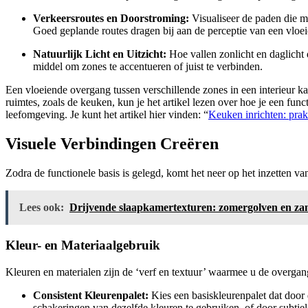
Verkeersroutes en Doorstroming:
Visualiseer de paden die m
Goed geplande routes dragen bij aan de perceptie van een vloe
Natuurlijk Licht en Uitzicht:
Hoe vallen zonlicht en daglicht 
middel om zones te accentueren of juist te verbinden.
Een vloeiende overgang tussen verschillende zones in een interieur kan
ruimtes, zoals de keuken, kun je het artikel lezen over hoe je een fu
leefomgeving. Je kunt het artikel hier vinden: “
Keuken inrichten: prakt
Visuele Verbindingen Creëren
Zodra de functionele basis is gelegd, komt het neer op het inzetten v
Lees ook:
Drijvende slaapkamertexturen: zomergolven en za
Kleur- en Materiaalgebruik
Kleuren en materialen zijn de ‘verf en textuur’ waarmee u de overgang v
Consistent Kleurenpalet:
Kies een basiskleurenpalet dat door 
schakeringen van dezelfde kleuren te gebruiken, of door subtiele