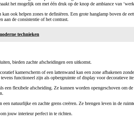
maakt het mogelijk om met één druk op de knop de ambiance van ‘werkk
kan ook helpen zones te definiëren. Een grote hanglamp boven de eettaf
n aan de consistentie of het contrast.
t moderne technieken
uiten, bieden zachte afscheidingen een uitkomst.
oratief kamerscherm of een lattenwand kan een zone afbakenen zonder 
evens functioneel zijn als opbergruimte of display voor decoratieve it
als een flexibele afscheiding. Ze kunnen worden opengeschoven om de 
n.
en natuurlijke en zachte grens creëren. Ze brengen leven in de ruimte
 om jouw interieur perfect in te richten.