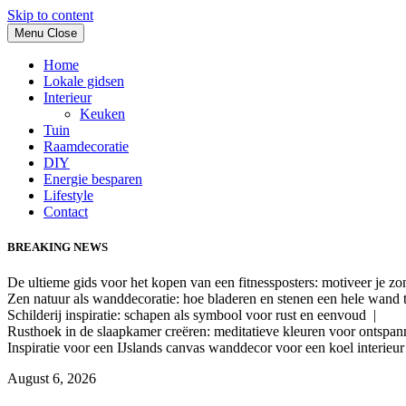
Skip to content
Menu
Close
Home
Lokale gidsen
Interieur
Keuken
Tuin
Raamdecoratie
DIY
Energie besparen
Lifestyle
Contact
BREAKING NEWS
De ultieme gids voor het kopen van een fitnessposters: motiveer je z
Zen natuur als wanddecoratie: hoe bladeren en stenen een hele wand
Schilderij inspiratie: schapen als symbool voor rust en eenvoud |
Rusthoek in de slaapkamer creëren: meditatieve kleuren voor ontspa
Inspiratie voor een IJslands canvas wanddecor voor een koel interieu
August 6, 2026