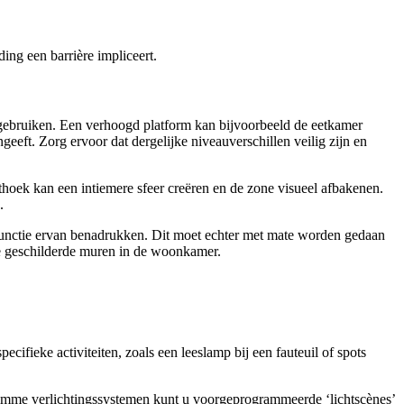
ing een barrière impliceert.
 gebruiken. Een verhoogd platform kan bijvoorbeeld de eetkamer
eeft. Zorg ervoor dat dergelijke niveauverschillen veilig zijn en
hoek kan een intiemere sfeer creëren en de zone visueel afbakenen.
.
functie ervan benadrukken. Dit moet echter met mate worden gedaan
de geschilderde muren in de woonkamer.
ecifieke activiteiten, zoals een leeslamp bij een fauteuil of spots
slimme verlichtingssystemen kunt u voorgeprogrammeerde ‘lichtscènes’