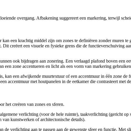
loeiende overgang. Afbakening suggereert een markering, terwijl scheid
r kan een krachtig middel zijn om zones te definiëren zonder muren te
Dit creëert een visuele en fysieke grens die de functieverschuiving aang
kunnen ook bijdragen aan zonering. Een verlaagd plafond boven een eet
n een zone accentueren en licht als een vorm van markering gebruiken
 is, kan een afwijkende muurtextuur of een accentmuur in één zone de 
an een accentmuur met houtpanelen in de eetkamer die contrasteert met 
oor het creëren van zones en sferen.
algemene verlichting (voor de hele ruimte), taakverlichting (gericht op sp
 van kunstwerken of architectonische details).
n de verlichting aan te passen aan de gewenste sfeer en functie. Met 