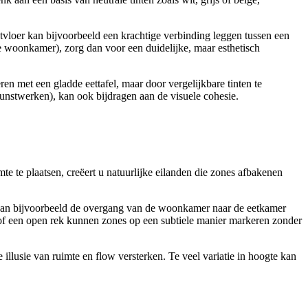
vloer kan bijvoorbeeld een krachtige verbinding leggen tussen een
e woonkamer), zorg dan voor een duidelijke, maar esthetisch
n met een gladde eettafel, maar door vergelijkbare tinten te
 kunstwerken), kan ook bijdragen aan de visuele cohesie.
te te plaatsen, creëert u natuurlijke eilanden die zones afbakenen
r kan bijvoorbeeld de overgang van de woonkamer naar de eetkamer
t of een open rek kunnen zones op een subtiele manier markeren zonder
llusie van ruimte en flow versterken. Te veel variatie in hoogte kan