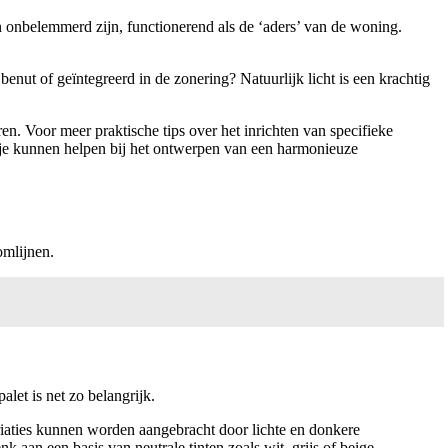
 onbelemmerd zijn, functionerend als de ‘aders’ van de woning.
nut of geïntegreerd in de zonering? Natuurlijk licht is een krachtig
ren. Voor meer praktische tips over het inrichten van specifieke
ie je kunnen helpen bij het ontwerpen van een harmonieuze
omlijnen.
alet is net zo belangrijk.
ariaties kunnen worden aangebracht door lichte en donkere
 aan een basis van neutrale tinten zoals wit, grijs of beige,