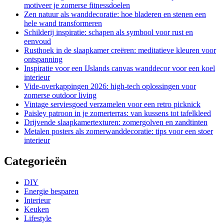
motiveer je zomerse fitnessdoelen
Zen natuur als wanddecoratie: hoe bladeren en stenen een
hele wand transformeren
Schilderij inspiratie: schapen als symbool voor rust en
eenvoud
Rusthoek in de slaapkamer creëren: meditatieve kleuren voor
ontspanning
Inspiratie voor een IJslands canvas wanddecor voor een koel
interieur
Vide-overkappingen 2026: high-tech oplossingen voor
zomerse outdoor living
Vintage serviesgoed verzamelen voor een retro picknick
Paisley patroon in je zomerterras: van kussens tot tafelkleed
Drijvende slaapkamertexturen: zomergolven en zandtinten
Metalen posters als zomerwanddecoratie: tips voor een stoer
interieur
Categorieën
DIY
Energie besparen
Interieur
Keuken
Lifestyle