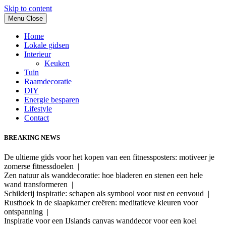
Skip to content
Menu
Close
Home
Lokale gidsen
Interieur
Keuken
Tuin
Raamdecoratie
DIY
Energie besparen
Lifestyle
Contact
BREAKING NEWS
De ultieme gids voor het kopen van een fitnessposters: motiveer je
zomerse fitnessdoelen |
Zen natuur als wanddecoratie: hoe bladeren en stenen een hele
wand transformeren |
Schilderij inspiratie: schapen als symbool voor rust en eenvoud |
Rusthoek in de slaapkamer creëren: meditatieve kleuren voor
ontspanning |
Inspiratie voor een IJslands canvas wanddecor voor een koel