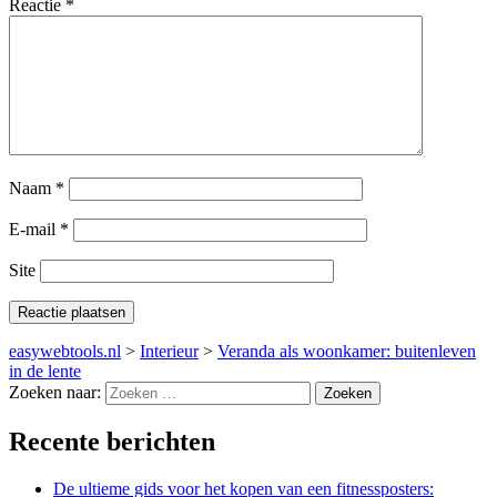
Reactie
*
Naam
*
E-mail
*
Site
easywebtools.nl
>
Interieur
>
Veranda als woonkamer: buitenleven
in de lente
Zoeken naar:
Recente berichten
De ultieme gids voor het kopen van een fitnessposters: