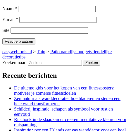
Naam
*
E-mail
*
Site
easywebtools.nl
>
Tuin
>
Patio paradijs: budgetvriendelijke
decoratietips
Zoeken naar:
Recente berichten
De ultieme gids voor het kopen van een fitnessposters:
motiveer je zomerse fitnessdoelen
Zen natuur als wanddecoratie: hoe bladeren en stenen een
hele wand transformeren
Schilderij inspiratie: schapen als symbool voor rust en
eenvoud
Rusthoek in de slaapkamer creëren: meditatieve kleuren voor
ontspanning
Inspiratie voor een IJslands canvas wanddecor voor een koel