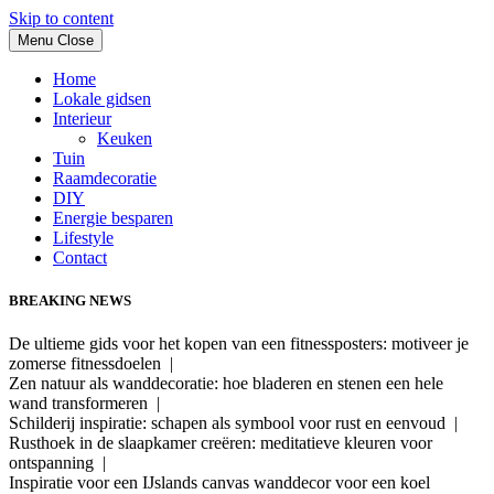
Skip to content
Menu
Close
Home
Lokale gidsen
Interieur
Keuken
Tuin
Raamdecoratie
DIY
Energie besparen
Lifestyle
Contact
BREAKING NEWS
De ultieme gids voor het kopen van een fitnessposters: motiveer je
zomerse fitnessdoelen |
Zen natuur als wanddecoratie: hoe bladeren en stenen een hele
wand transformeren |
Schilderij inspiratie: schapen als symbool voor rust en eenvoud |
Rusthoek in de slaapkamer creëren: meditatieve kleuren voor
ontspanning |
Inspiratie voor een IJslands canvas wanddecor voor een koel