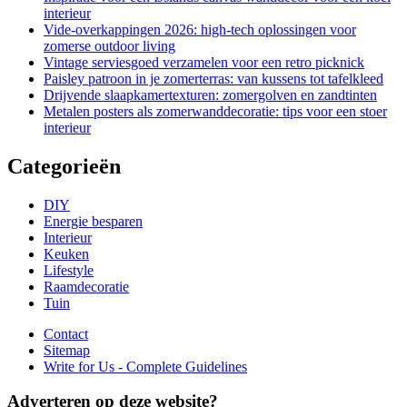
interieur
Vide-overkappingen 2026: high-tech oplossingen voor
zomerse outdoor living
Vintage serviesgoed verzamelen voor een retro picknick
Paisley patroon in je zomerterras: van kussens tot tafelkleed
Drijvende slaapkamertexturen: zomergolven en zandtinten
Metalen posters als zomerwanddecoratie: tips voor een stoer
interieur
Categorieën
DIY
Energie besparen
Interieur
Keuken
Lifestyle
Raamdecoratie
Tuin
Contact
Sitemap
Write for Us - Complete Guidelines
Adverteren op deze website?