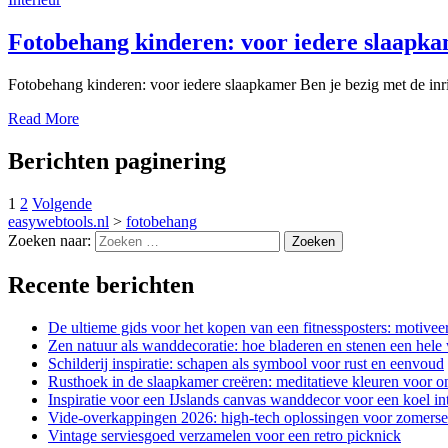
Fotobehang kinderen: voor iedere slaapk
Fotobehang kinderen: voor iedere slaapkamer Ben je bezig met de inr
Read More
Berichten paginering
1
2
Volgende
easywebtools.nl
>
fotobehang
Zoeken naar:
Recente berichten
De ultieme gids voor het kopen van een fitnessposters: motivee
Zen natuur als wanddecoratie: hoe bladeren en stenen een hele
Schilderij inspiratie: schapen als symbool voor rust en eenvoud
Rusthoek in de slaapkamer creëren: meditatieve kleuren voor o
Inspiratie voor een IJslands canvas wanddecor voor een koel int
Vide-overkappingen 2026: high-tech oplossingen voor zomerse 
Vintage serviesgoed verzamelen voor een retro picknick