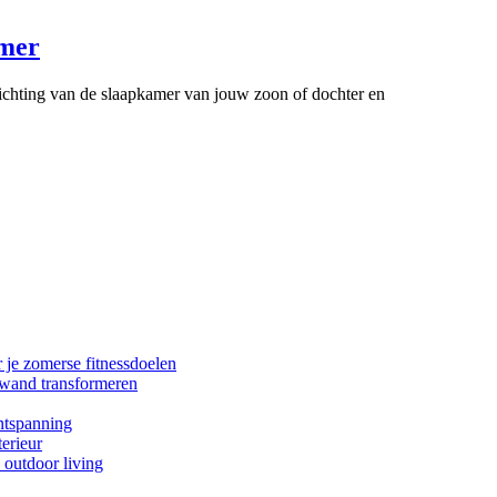
amer
ichting van de slaapkamer van jouw zoon of dochter en
r je zomerse fitnessdoelen
 wand transformeren
ntspanning
erieur
outdoor living