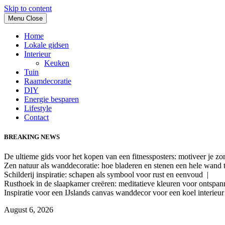
Skip to content
Menu
Close
Home
Lokale gidsen
Interieur
Keuken
Tuin
Raamdecoratie
DIY
Energie besparen
Lifestyle
Contact
BREAKING NEWS
De ultieme gids voor het kopen van een fitnessposters: motiveer je z
Zen natuur als wanddecoratie: hoe bladeren en stenen een hele wand
Schilderij inspiratie: schapen als symbool voor rust en eenvoud |
Rusthoek in de slaapkamer creëren: meditatieve kleuren voor ontspa
Inspiratie voor een IJslands canvas wanddecor voor een koel interieu
August 6, 2026